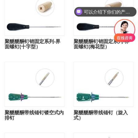
可以介绍下你们的产品么
聚醚醚酮钉销固定系列-界
聚醚醚酮钉销固定系列-界
面螺钉(十字型）
面螺钉(梅花型）
聚醚醚酮带线锚钉镂空式内
聚醚醚酮带线锚钉（旋入
排钉
式）